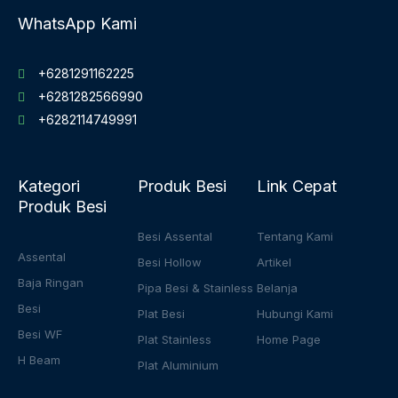
WhatsApp Kami
+6281291162225
+6281282566990
+6282114749991
Kategori
Produk Besi
Link Cepat
Produk Besi
Besi Assental
Tentang Kami
Assental
Besi Hollow
Artikel
Baja Ringan
Pipa Besi & Stainless
Belanja
Besi
Plat Besi
Hubungi Kami
Besi WF
Plat Stainless
Home Page
H Beam
Plat Aluminium