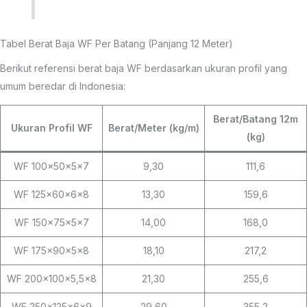
Tabel Berat Baja WF Per Batang (Panjang 12 Meter)
Berikut referensi berat baja WF berdasarkan ukuran profil yang
umum beredar di Indonesia:
Berat/Batang 12m
Ukuran Profil WF
Berat/Meter (kg/m)
(kg)
WF 100×50×5×7
9,30
111,6
WF 125×60×6×8
13,30
159,6
WF 150×75×5×7
14,00
168,0
WF 175×90×5×8
18,10
217,2
WF 200×100×5,5×8
21,30
255,6
WF 250×125×6×9
29,60
355,2