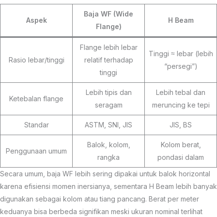
Baja WF (Wide
Aspek
H Beam
Flange)
Flange lebih lebar
Tinggi ≈ lebar (lebih
Rasio lebar/tinggi
relatif terhadap
“persegi”)
tinggi
Lebih tipis dan
Lebih tebal dan
Ketebalan flange
seragam
meruncing ke tepi
Standar
ASTM, SNI, JIS
JIS, BS
Balok, kolom,
Kolom berat,
Penggunaan umum
rangka
pondasi dalam
Secara umum, baja WF lebih sering dipakai untuk balok horizontal
karena efisiensi momen inersianya, sementara H Beam lebih banyak
digunakan sebagai kolom atau tiang pancang. Berat per meter
keduanya bisa berbeda signifikan meski ukuran nominal terlihat