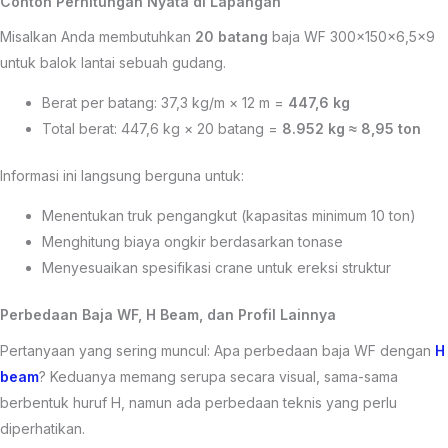
Contoh Perhitungan Nyata di Lapangan
Misalkan Anda membutuhkan
20 batang
baja WF 300×150×6,5×9
untuk balok lantai sebuah gudang.
Berat per batang: 37,3 kg/m × 12 m =
447,6 kg
Total berat: 447,6 kg × 20 batang =
8.952 kg ≈ 8,95 ton
Informasi ini langsung berguna untuk:
Menentukan truk pengangkut (kapasitas minimum 10 ton)
Menghitung biaya ongkir berdasarkan tonase
Menyesuaikan spesifikasi crane untuk ereksi struktur
Perbedaan Baja WF, H Beam, dan Profil Lainnya
Pertanyaan yang sering muncul: Apa perbedaan baja WF dengan
H
beam
? Keduanya memang serupa secara visual, sama-sama
berbentuk huruf H, namun ada perbedaan teknis yang perlu
diperhatikan.