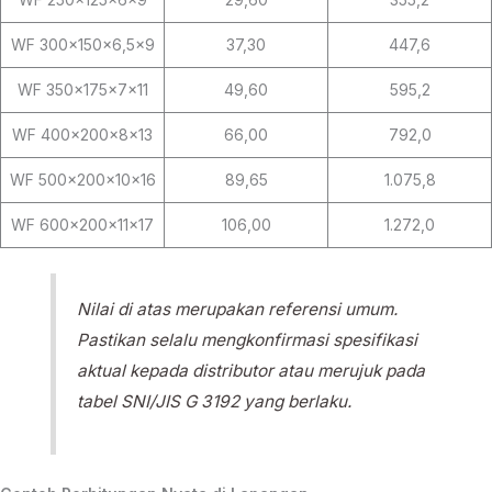
WF 300×150×6,5×9
37,30
447,6
WF 350×175×7×11
49,60
595,2
WF 400×200×8×13
66,00
792,0
WF 500×200×10×16
89,65
1.075,8
WF 600×200×11×17
106,00
1.272,0
Nilai di atas merupakan referensi umum.
Pastikan selalu mengkonfirmasi spesifikasi
aktual kepada distributor atau merujuk pada
tabel SNI/JIS G 3192 yang berlaku.