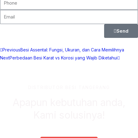
Email
Send
Prev
Next
Previous
Besi Assental: Fungsi, Ukuran, dan Cara Memilihnya
Next
Perbedaan Besi Karat vs Korosi yang Wajib Diketahui
DISTRIBUTOR BESI TANGERANG
Apapun kebutuhan anda,
Kami solusinya!