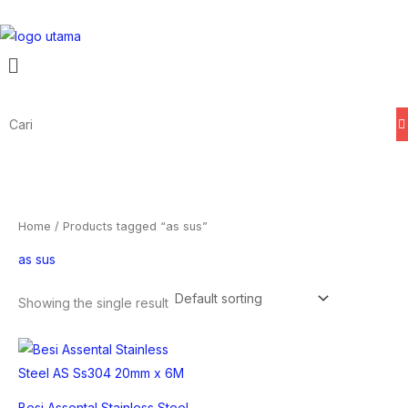
Skip
to
Menu
content
Home
/ Products tagged “as sus”
as sus
Showing the single result
Besi Assental Stainless Steel