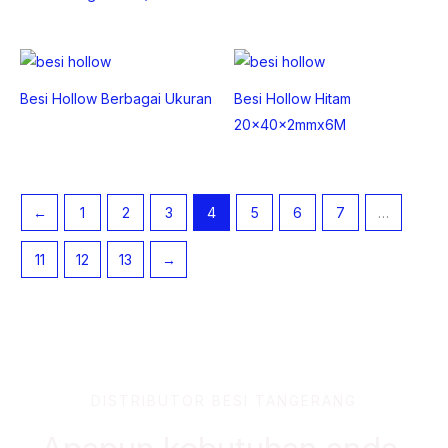
Besi Hollow Berbagai Ukuran
Besi Hollow Hitam
20x40x2mmx6M
←
1
2
3
4
5
6
7
…
11
12
13
→
DISTRIBUTOR BESI TANGERANG