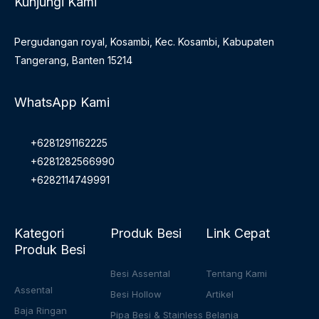
Kunjungi Kami
Pergudangan royal, Kosambi, Kec. Kosambi, Kabupaten
Tangerang, Banten 15214
WhatsApp Kami
+6281291162225
+6281282566990
+6282114749991
Kategori
Produk Besi
Link Cepat
Produk Besi
Besi Assental
Tentang Kami
Assental
Besi Hollow
Artikel
Baja Ringan
Pipa Besi & Stainless
Belanja