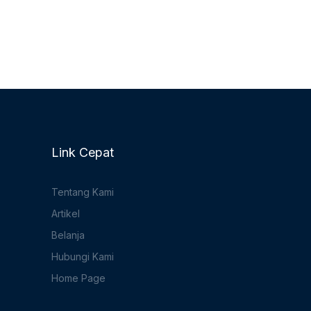
Link Cepat
Tentang Kami
Artikel
Belanja
Hubungi Kami
Home Page