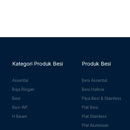
Kategori Produk Besi
Produk Besi
Assental
Besi Assental
Baja Ringan
Besi Hollow
Besi
Pipa Besi & Stainless
Besi WF
Plat Besi
H Beam
Plat Stainless
Plat Aluminium