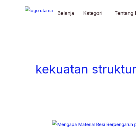
Skip
to
Belanja
Kategori
Tentang 
content
kekuatan struktu
Mengapa
Material