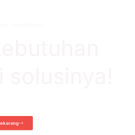
BESI TANGERANG
kebutuhan
 solusinya!
Sekarang