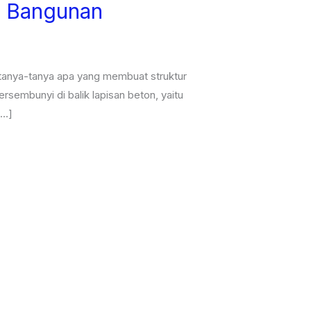
n Bangunan
rtanya-tanya apa yang membuat struktur
sembunyi di balik lapisan beton, yaitu
[…]