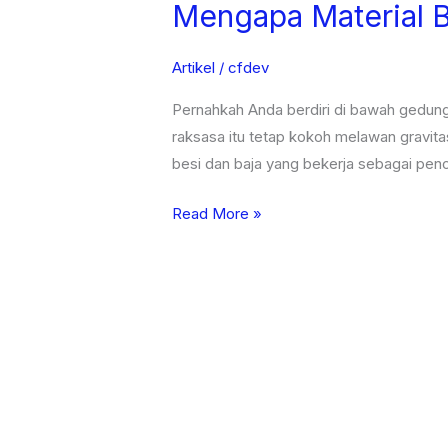
Mengapa Material 
Besi
Berpengaruh
pada
Artikel
/
cfdev
Kekuatan
Pernahkah Anda berdiri di bawah gedung
Bangunan
raksasa itu tetap kokoh melawan gravita
besi dan baja yang bekerja sebagai penop
Read More »