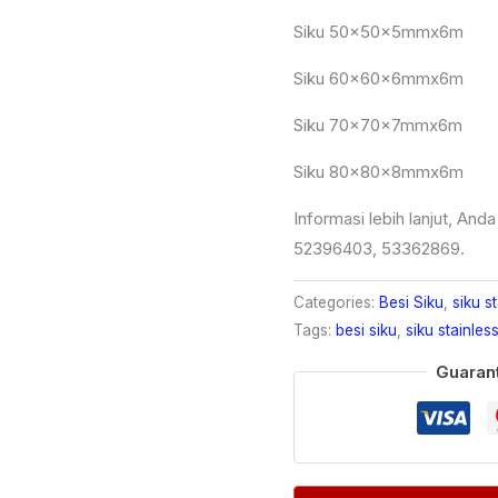
Siku 50x50x5mmx6m
Siku 60x60x6mmx6m
Siku 70x70x7mmx6m
Siku 80x80x8mmx6m
Informasi lebih lanjut, And
52396403, 53362869.
Categories:
Besi Siku
,
siku s
Tags:
besi siku
,
siku stainles
Guaran